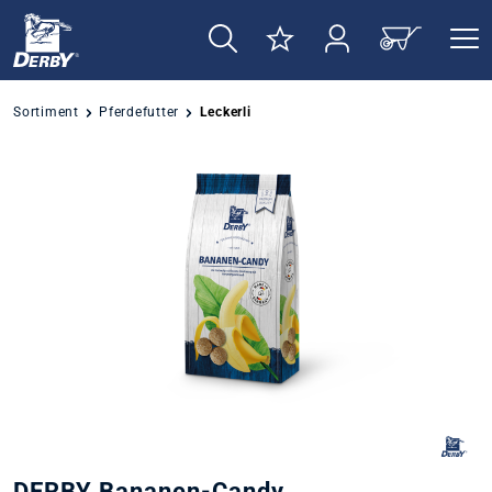
alt springen
Sortiment
Pferdefutter
Leckerli
Bildergalerie überspringen
DERBY Bananen-Candy