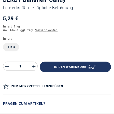
Leckerlis für die tägliche Belohnung
5,29 €
Inhalt:
1 kg
inkl. MwSt. ggf. zzgl.
Versandkosten
auswählen
Inhalt
1 KG
Produkt Anzahl des Produktes "%product%"
IN DEN WARENKORB
ZUM MERKZETTEL HINZUFÜGEN
FRAGEN ZUM ARTIKEL?