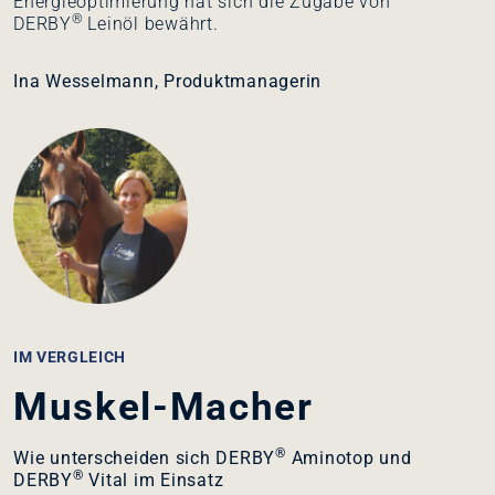
Energieoptimierung hat sich die Zugabe von
®
DERBY
Leinöl bewährt.
Ina Wesselmann, Produktmanagerin
IM VERGLEICH
Muskel-Macher
®
Wie unterscheiden sich DERBY
Aminotop und
®
DERBY
Vital im Einsatz