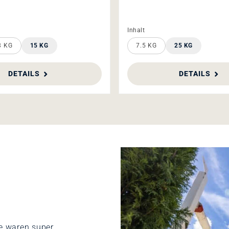
len
auswählen
Inhalt
8 KG
15 KG
7.5 KG
25 KG
DETAILS
DETAILS
de waren super