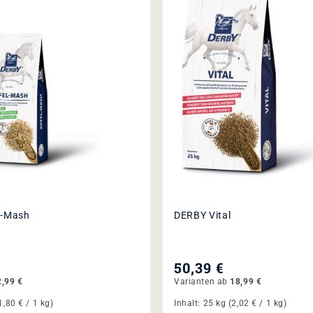
l-Mash
DERBY Vital
50,39 €
,99 €
Varianten ab
18,99 €
1,80 € / 1 kg)
Inhalt:
25 kg
(2,02 € / 1 kg)