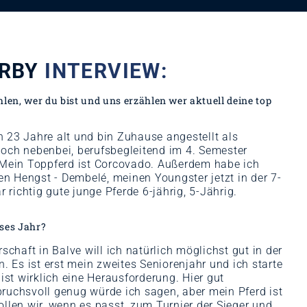
ERBY
INTERVIEW:
len, wer du bist und uns erzählen wer aktuell deine top
in 23 Jahre alt und bin Zuhause angestellt als
 noch nebenbei, berufsbegleitend im 4. Semester
 Mein Toppferd ist Corcovado. Außerdem habe ich
en Hengst - Dembelé, meinen Youngster jetzt in der 7-
 richtig gute junge Pferde 6-jährig, 5-Jährig.
eses Jahr?
schaft in Balve will ich natürlich möglichst gut in der
. Es ist erst mein zweites Seniorenjahr und ich starte
ist wirklich eine Herausforderung. Hier gut
uchsvoll genug würde ich sagen, aber mein Pferd ist
llen wir, wenn es passt, zum Turnier der Sieger und