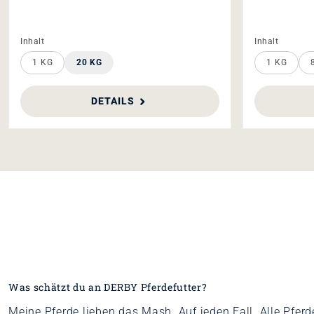
auswählen
auswäh
Inhalt
Inhalt
1 KG
20 KG
1 KG
DETAILS
Was schätzt du an DERBY Pferdefutter?
Meine Pferde lieben das Mash. Auf jeden Fall. Alle Pfer