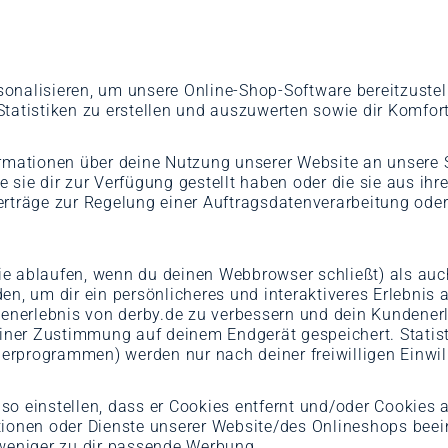
onalisieren, um unsere Online-Shop-Software bereitzustel
tatistiken zu erstellen und auszuwerten sowie dir Komfort
ormationen über deine Nutzung unserer Website an unsere S
 sie dir zur Verfügung gestellt haben oder die sie aus ih
erträge zur Regelung einer Auftragsdatenverarbeitung ode
e ablaufen, wenn du deinen Webbrowser schließt) als auch
n, um dir ein persönlicheres und interaktiveres Erlebnis a
nerlebnis von derby.de zu verbessern und dein Kundenerle
ner Zustimmung auf deinem Endgerät gespeichert. Statist
rprogrammen) werden nur nach deiner freiwilligen Einwill
so einstellen, dass er Cookies entfernt und/oder Cookies 
tionen oder Dienste unserer Website/des Onlineshops bee
 weniger zu dir passende Werbung.