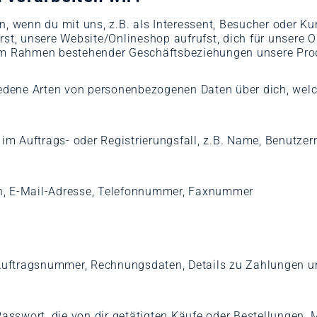
enn du mit uns, z.B. als Interessent, Besucher oder Kunde
st, unsere Website/Onlineshop aufrufst, dich für unsere On
 Rahmen bestehender Geschäftsbeziehungen unsere Produ
dene Arten von personenbezogenen Daten über dich, welch
 im Auftrags- oder Registrierungsfall, z.B. Name, Benutze
en, E-Mail-Adresse, Telefonnummer, Faxnummer
uftragsnummer, Rechnungsdaten, Details zu Zahlungen und
swort, die von dir getätigten Käufe oder Bestellungen, Me