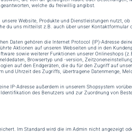
eantworten, welche du freiwillig angibst.
 unsere Website, Produkte und Dienstleistungen nutzt, o
he du uns mitteilst z.B. auch über unser Kontaktformular
hen Daten gehören die Internet Protocol (IP)-Adresse dein
führte Aktionen auf unseren Webseiten und in den Kundenp
tware sowie weiterer Funktionen unserer Onlineshops (z.B.
meldedaten, Browsertyp und -version, Zeitzoneneinstellung
ogien auf den Endgeräten, die du für den Zugriff auf uns
m und Uhrzeit des Zugriffs, übertragene Datenmenge, Meldu
ine IP-Adresse außerdem in unserem Shopsystem vorüberg
n Identifikation des Benutzers und zur Zuordnung von Bes
eichert. Im Standard wird die im Admin nicht angezeigt od