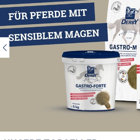
DERBY Dressage
DERBY Gast
31,09 €
40,29 €
Varianten ab
2,99 €
Inhalt:
5 kg
(
Inhalt:
20 kg
(1,55 € / 1 kg)