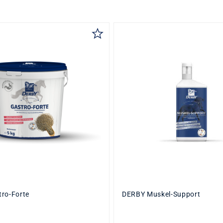
auswählen
Inhalt
len
1 L
5 L
10 KG
DETAILS
DETAILS