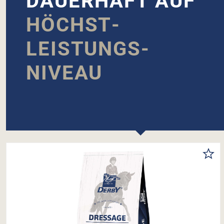
DERBY Dressage
31,09 €
Varianten ab
2,99 €
Inhalt:
20 kg
(1,55 € / 1 kg)
auswählen
Inhalt
1 KG
20 KG
DETAILS