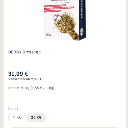
DERBY
Raufutter
ENTDECKE RAUFUTTER