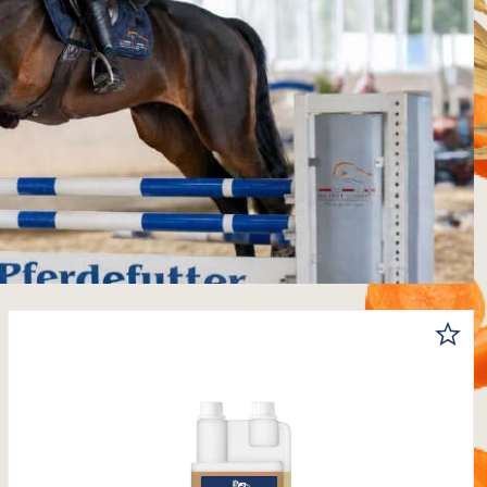
DERBY Leinöl
9,99 €
auswählen
Inhalt
1 L
5 L
20 L
DETAILS