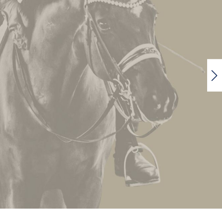
DERBY Wiesencobs
25,19 €
Varianten ab
2,99 €
Inhalt:
25 kg
(1,01 € / 1 kg)