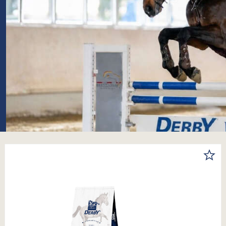
DERBY Apfel-Mash
26,99 €
Varianten ab
2,99 €
Inhalt:
15 kg
(1,80 € / 1 kg)
auswählen
Inhalt
1 KG
8 KG
15 KG
DETAILS