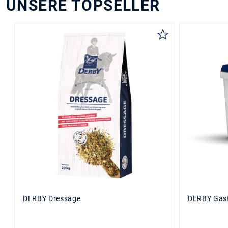
auswäh
Inhalt
auswählen
Inhalt
5 KG
1 KG
20 KG
DETAILS
DERBY SPORT
DAUERHAFT AUF
HÖCHST­