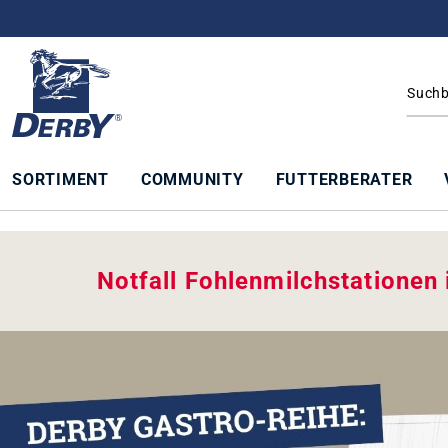
springen
Zur Hauptnavigation springen
SORTIMENT
COMMUNITY
FUTTERBERATER
Notfall Fohlenmilchstationen
UNSERE TOPSELLER
Produktgalerie überspringen