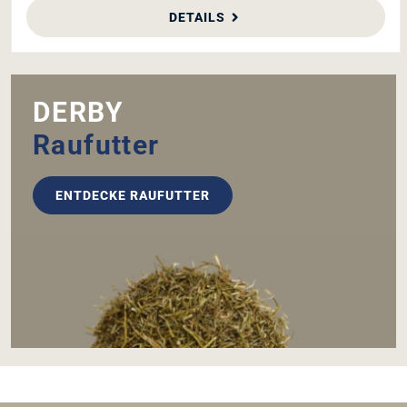
KENNST DU SCHON?
DERBY
getreide­frei
FUTTER
getreidefrei
ohne Melasse
magenschonende Rezeptur
natürlicher Schutz der Magenschleimhaut
Vitamine und Mineralstoffe
GASTRO MIX
STRUKTUR FIT