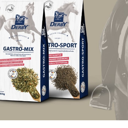
ro-Forte
DERBY Muskel-Support
50,29 €
8,06 € / 1 kg)