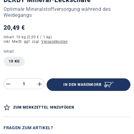
Optimale Mineralstoffversorgung während des
Weidegangs
20,49 €
Inhalt:
10 kg
(2,05 € / 1 kg)
inkl. MwSt. ggf. zzgl.
Versandkosten
auswählen
Inhalt
10 KG
Produkt Anzahl des Produktes "%product%"
IN DEN WARENKORB
ZUM MERKZETTEL HINZUFÜGEN
FRAGEN ZUM ARTIKEL?