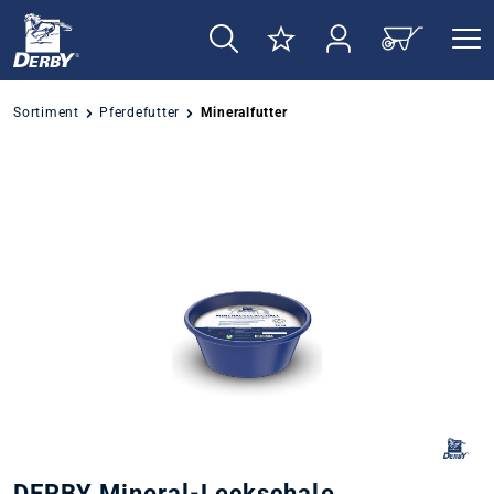
alt springen
Sortiment
Pferdefutter
Mineralfutter
Bildergalerie überspringen
DERBY Mineral-Leckschale