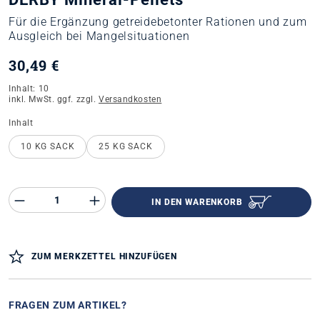
Für die Ergänzung getreidebetonter Rationen und zum
Ausgleich bei Mangelsituationen
30,49 €
Inhalt:
10
inkl. MwSt. ggf. zzgl.
Versandkosten
auswählen
Inhalt
10 KG SACK
25 KG SACK
Produkt Anzahl des Produktes "%product%"
IN DEN WARENKORB
ZUM MERKZETTEL HINZUFÜGEN
FRAGEN ZUM ARTIKEL?