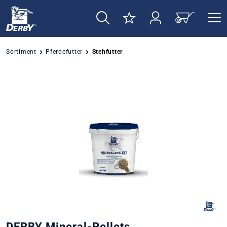
alt springen
Sortiment
Pferdefutter
Stehfutter
Bildergalerie überspringen
DERBY Mineral-Pellets