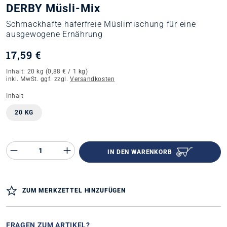
DERBY Müsli-Mix
Schmackhafte haferfreie Müslimischung für eine
ausgewogene Ernährung
17,59 €
Inhalt:
20 kg
(0,88 € / 1 kg)
inkl. MwSt. ggf. zzgl.
Versandkosten
auswählen
Inhalt
20 KG
Produkt Anzahl des Produktes "%product%"
IN DEN WARENKORB
ZUM MERKZETTEL HINZUFÜGEN
FRAGEN ZUM ARTIKEL?