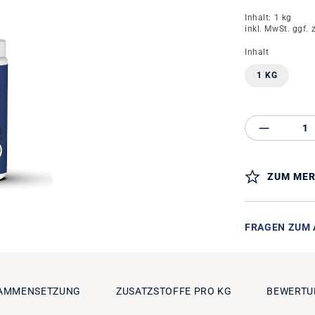
Inhalt:
1 kg
inkl. MwSt. ggf. 
auswähle
Inhalt
1 KG
Produkt 
ZUM MER
FRAGEN ZUM 
AMMENSETZUNG
ZUSATZSTOFFE PRO KG
BEWERTU