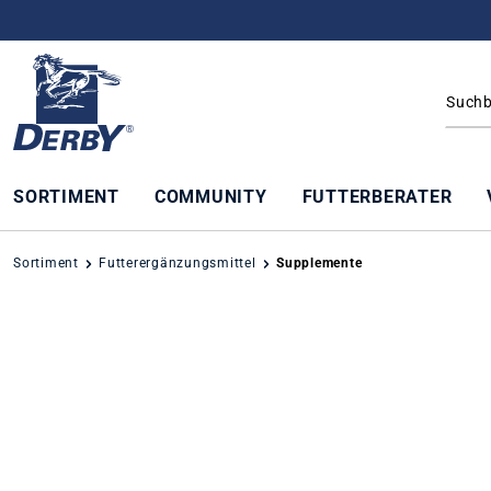
springen
Zur Hauptnavigation springen
SORTIMENT
COMMUNITY
FUTTERBERATER
Sortiment
Futterergänzungsmittel
Supplemente
Bildergalerie überspringen