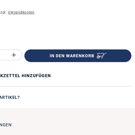
zzgl.
Versandkosten
n
Anzahl des Produktes "%product%": Gib 
IN DEN WARENKORB
KZETTEL HINZUFÜGEN
ARTIKEL?
NGEN