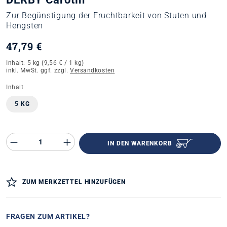
Zur Begünstigung der Fruchtbarkeit von Stuten und
Hengsten
47,79 €
Inhalt:
5 kg
(9,56 € / 1 kg)
inkl. MwSt. ggf. zzgl.
Versandkosten
auswählen
Inhalt
5 KG
Produkt Anzahl des Produktes "%product%"
IN DEN WARENKORB
ZUM MERKZETTEL HINZUFÜGEN
FRAGEN ZUM ARTIKEL?