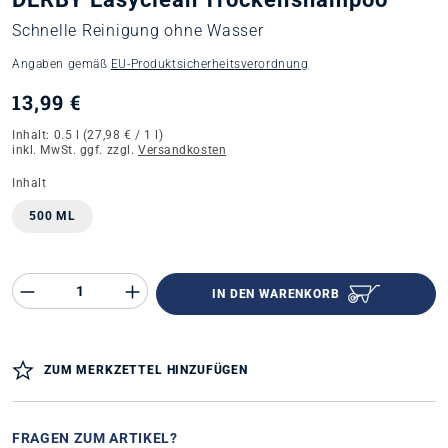
Schnelle Reinigung ohne Wasser
Angaben gemäß
EU‑Produktsicherheitsverordnung
13,99 €
Inhalt:
0.5 l
(27,98 € / 1 l)
inkl. MwSt. ggf. zzgl.
Versandkosten
auswählen
Inhalt
500 ML
Produkt Anzahl des Produktes "%product%"
IN DEN WARENKORB
ZUM MERKZETTEL HINZUFÜGEN
FRAGEN ZUM ARTIKEL?