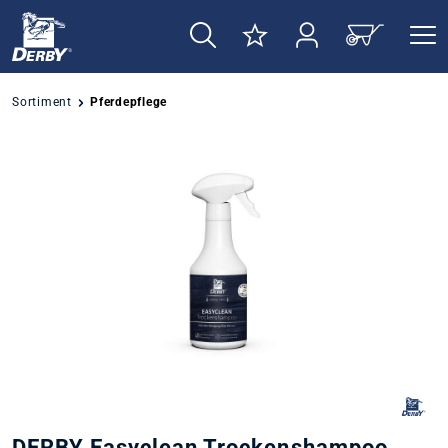
alt springen
Sortiment
Pferdepflege
Bildergalerie überspringen
DERBY Easyclean Trockenshampoo