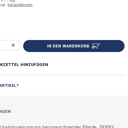
 € / 1 kg)
zzgl.
Versandkosten
n
Anzahl des Produktes "%product%": Gib 
IN DEN WARENKORB
KZETTEL HINZUFÜGEN
ARTIKEL?
NGEN
nd Vitaminversorgung heranwachsender Pferde. DERBY