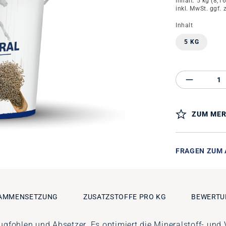
Inhalt:
5 kg
(8,16
inkl. MwSt. ggf. 
auswähle
Inhalt
5 KG
Produkt 
ZUM MER
FRAGEN ZUM 
AMMENSETZUNG
ZUSATZSTOFFE PRO KG
BEWERTU
augfohlen und Absetzer. Es optimiert die Mineralstoff- u