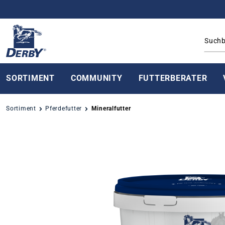
springen
Zur Hauptnavigation springen
SORTIMENT
COMMUNITY
FUTTERBERATER
Sortiment
Pferdefutter
Mineralfutter
Bildergalerie überspringen