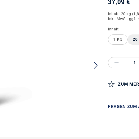
37,09 €
Inhalt:
20 kg
(1,
inkl. MwSt. ggf. 
auswähle
Inhalt
1 KG
20
Produkt 
ZUM MER
FRAGEN ZUM 