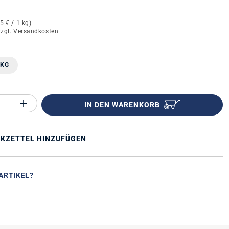
85 € / 1 kg)
zzgl.
Versandkosten
n
 KG
Anzahl des Produktes "%product%": Gib 
IN DEN WARENKORB
KZETTEL HINZUFÜGEN
ARTIKEL?