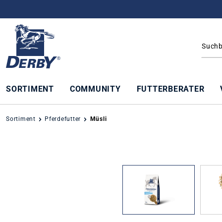
springen
Zur Hauptnavigation springen
SORTIMENT
COMMUNITY
FUTTERBERATER
Sortiment
Pferdefutter
Müsli
Bildergalerie überspringen