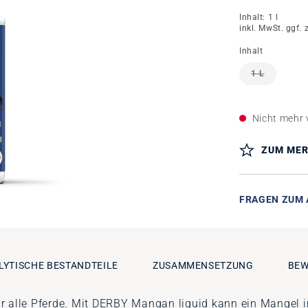
Inhalt:
1 l
inkl. MwSt. ggf. 
auswähle
Inhalt
1 L
(DIESE OPT
Nicht mehr 
ZUM MER
FRAGEN ZUM 
LYTISCHE BESTANDTEILE
ZUSAMMENSETZUNG
BEW
r alle Pferde. Mit DERBY Mangan liquid kann ein Mangel i