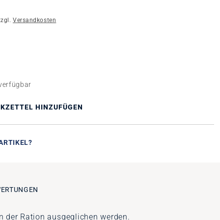
zzgl.
Versandkosten
n
ION IST ZURZEIT NICHT VERFÜGBAR.)
verfügbar
KZETTEL HINZUFÜGEN
ARTIKEL?
ERTUNGEN
n der Ration ausgeglichen werden.