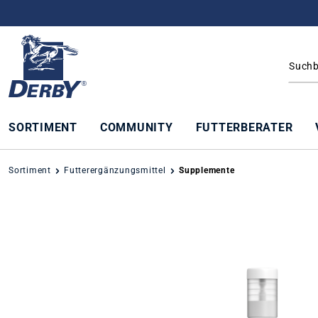
springen
Zur Hauptnavigation springen
SORTIMENT
COMMUNITY
FUTTERBERATER
Sortiment
Futterergänzungsmittel
Supplemente
Bildergalerie überspringen