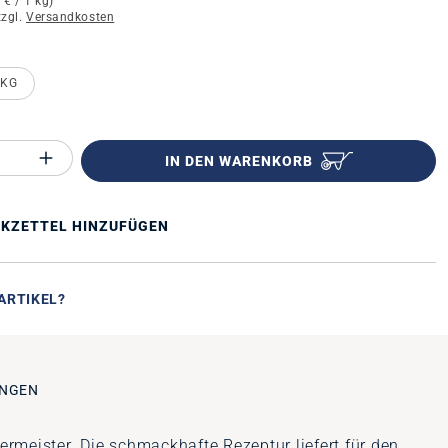
 € / 1 kg)
zzgl.
Versandkosten
n
 KG
Anzahl des Produktes "%product%": Gib 
IN DEN WARENKORB
KZETTEL HINZUFÜGEN
ARTIKEL?
NGEN
ermeister. Die schmackhafte Rezeptur liefert für den