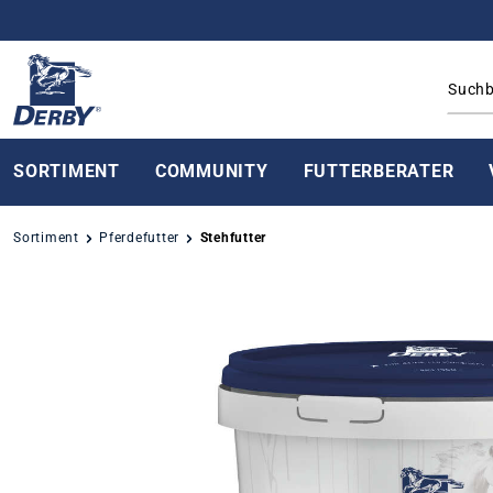
springen
Zur Hauptnavigation springen
SORTIMENT
COMMUNITY
FUTTERBERATER
Sortiment
Pferdefutter
Stehfutter
Bildergalerie überspringen