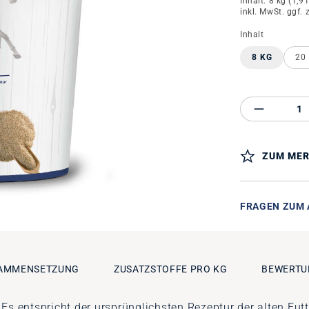
Inhalt:
8 kg
(1,91
inkl. MwSt. ggf. 
auswähle
Inhalt
8 KG
20
Produkt 
ZUM MER
FRAGEN ZUM 
AMMENSETZUNG
ZUSATZSTOFFE PRO KG
BEWERTU
s entspricht der ursprünglichsten Rezeptur der alten Futt