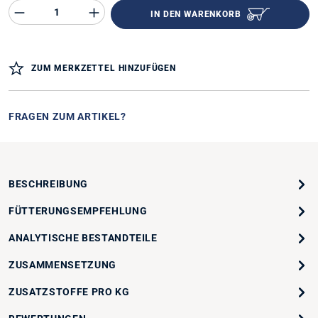
Produkt Anzahl des Produktes "%product%"
IN DEN WARENKORB
ZUM MERKZETTEL HINZUFÜGEN
FRAGEN ZUM ARTIKEL?
BESCHREIBUNG
FÜTTERUNGSEMPFEHLUNG
ANALYTISCHE BESTANDTEILE
ZUSAMMENSETZUNG
ZUSATZSTOFFE PRO KG