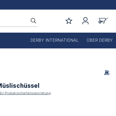
DERBY INTERNATIONAL
ÜBER DERBY
üslischüssel
EU‑Produktsicherheitsverordnung