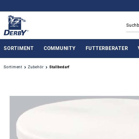
springen
Zur Hauptnavigation springen
SORTIMENT
COMMUNITY
FUTTERBERATER
Sortiment
Zubehör
Stallbedarf
Bildergalerie überspringen