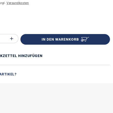
zzgl.
Versandkosten
n
Anzahl des Produktes "%product%": Gib 
IN DEN WARENKORB
KZETTEL HINZUFÜGEN
ARTIKEL?