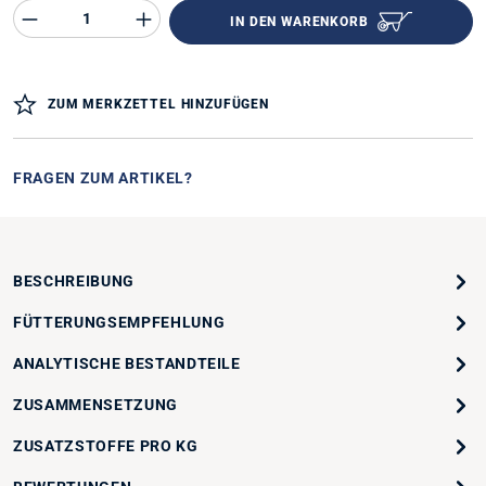
Produkt Anzahl des Produktes "%product%"
IN DEN WARENKORB
ZUM MERKZETTEL HINZUFÜGEN
FRAGEN ZUM ARTIKEL?
BESCHREIBUNG
FÜTTERUNGSEMPFEHLUNG
ANALYTISCHE BESTANDTEILE
ZUSAMMENSETZUNG
ZUSATZSTOFFE PRO KG