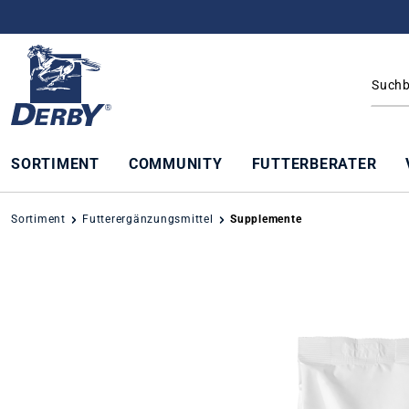
springen
Zur Hauptnavigation springen
SORTIMENT
COMMUNITY
FUTTERBERATER
Sortiment
Futterergänzungsmittel
Supplemente
Bildergalerie überspringen