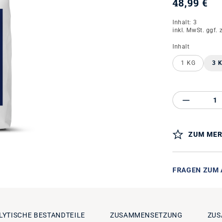
48,99 €
Inhalt:
3
inkl. MwSt. ggf. 
auswähle
Inhalt
1 KG
3 
Produkt 
ZUM MER
FRAGEN ZUM 
LYTISCHE BESTANDTEILE
ZUSAMMENSETZUNG
ZUS