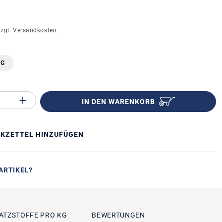
zzgl.
Versandkosten
n
KG
Anzahl des Produktes "%product%": Gib 
IN DEN WARENKORB
KZETTEL HINZUFÜGEN
ARTIKEL?
ATZSTOFFE PRO KG
BEWERTUNGEN