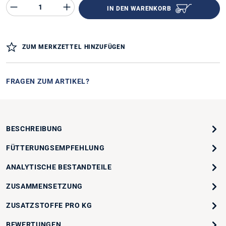
Produkt Anzahl des Produktes "%product%"
IN DEN WARENKORB
ZUM MERKZETTEL HINZUFÜGEN
FRAGEN ZUM ARTIKEL?
BESCHREIBUNG
FÜTTERUNGSEMPFEHLUNG
ANALYTISCHE BESTANDTEILE
ZUSAMMENSETZUNG
ZUSATZSTOFFE PRO KG
BEWERTUNGEN