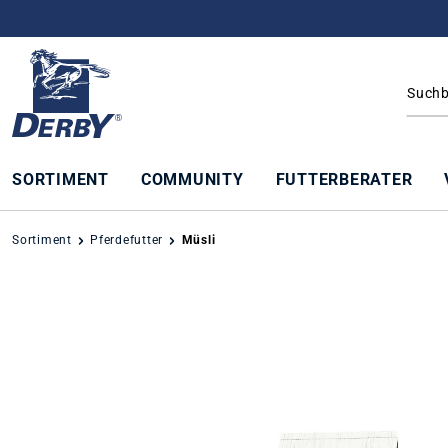
springen
Zur Hauptnavigation springen
SORTIMENT
COMMUNITY
FUTTERBERATER
Sortiment
Pferdefutter
Müsli
Bildergalerie überspringen