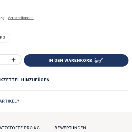
zzgl.
Versandkosten
n
 KG
Anzahl des Produktes "%product%": Gib 
IN DEN WARENKORB
KZETTEL HINZUFÜGEN
ARTIKEL?
ATZSTOFFE PRO KG
BEWERTUNGEN