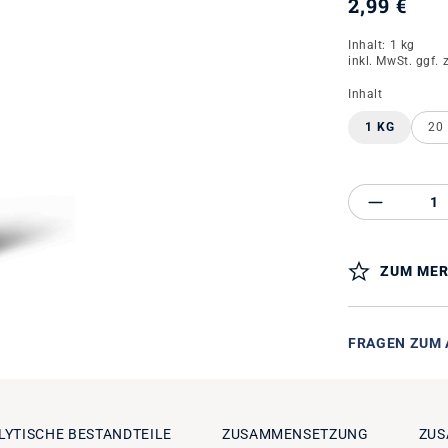
2,99 €
Inhalt:
1 kg
inkl. MwSt. ggf. 
auswähle
Inhalt
1 KG
20
Produkt 
ZUM MER
FRAGEN ZUM 
LYTISCHE BESTANDTEILE
ZUSAMMENSETZUNG
ZUS