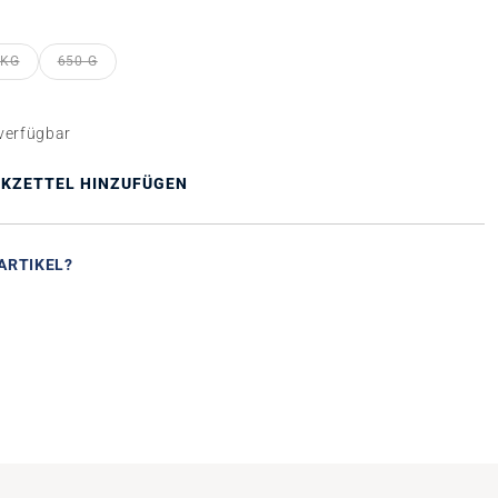
n
 KG
650 G
TION IST ZURZEIT NICHT VERFÜGBAR.)
(DIESE OPTION IST ZURZEIT NICHT VERFÜGBAR.)
(DIESE OPTION IST ZURZEIT NICHT VERFÜGBAR.)
verfügbar
KZETTEL HINZUFÜGEN
ARTIKEL?