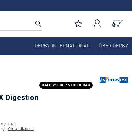
DERBY INTERNATIONAL
ÜBER DERBY
BALD WIEDER VERFÜGBAR
 Digestion
 € / 1 kg)
zzgl.
Versandkosten