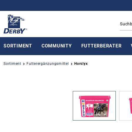
springen
Zur Hauptnavigation springen
SORTIMENT
COMMUNITY
FUTTERBERATER
Sortiment
Futterergänzungsmittel
Horslyx
Bildergalerie überspringen