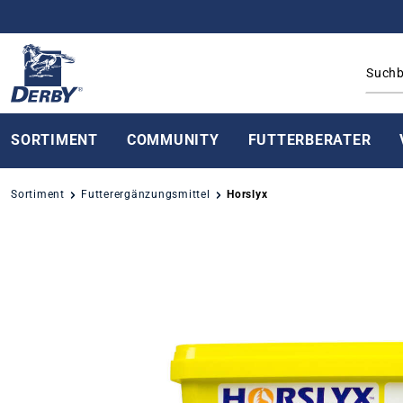
springen
Zur Hauptnavigation springen
SORTIMENT
COMMUNITY
FUTTERBERATER
Sortiment
Futterergänzungsmittel
Horslyx
Bildergalerie überspringen