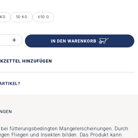
n
 KG
50 KG
650 G
Anzahl des Produktes "%product%": Gib 
IN DEN WARENKORB
KZETTEL HINZUFÜGEN
ARTIKEL?
NGEN
t bei fütterungsbedingten Mangelerscheinungen. Durch
egen Fliegen und Insekten bilden. Das Produkt kann