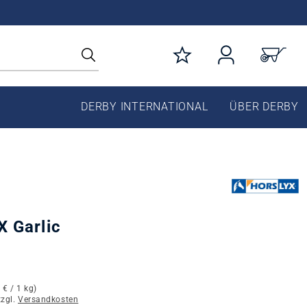
DERBY INTERNATIONAL
ÜBER DERBY
 Garlic
 € / 1 kg)
zzgl.
Versandkosten