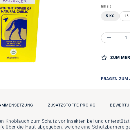
auswähle
Inhalt
5 KG
15
Produkt 
ZUM MER
FRAGEN ZUM 
AMMENSETZUNG
ZUSATZSTOFFE PRO KG
BEWERTU
ten Knoblauch zum Schutz vor Insekten bei und unterstütz
e über die Haut abgegeben, welche eine Schutzbarriere g