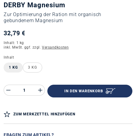
DERBY Magnesium
Zur Optimierung der Ration mit organisch
gebundenem Magnesium
32,79 €
Inhalt:
1 kg
inkl. MwSt. ggf. zzgl.
Versandkosten
auswählen
Inhalt
1 KG
3 KG
Produkt Anzahl des Produktes "%product%"
IN DEN WARENKORB
ZUM MERKZETTEL HINZUFÜGEN
FRAGEN ZUM ARTIKEL?